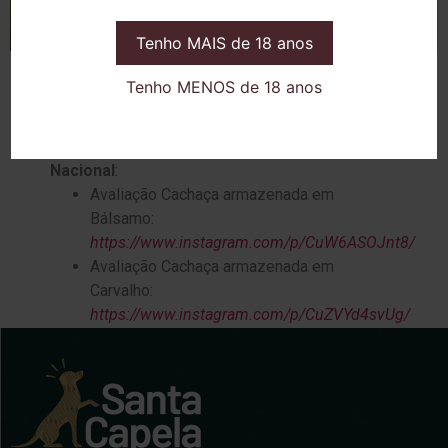
Tenho MAIS de 18 anos
Tenho MENOS de 18 anos
Avaliação Cachaças armazenadas em Bálsamo e
Carvalho por
Rafael Araújo
–
Cachaçaria
Nacional
:
Avaliação Cachaça armazenada em
Bálsamo:
https://www.instagram.com/p/CuW6ASOJnt8/
Avaliação Cachaça armazenada em
Carvalho:
https://www.instagram.com/p/CuZVYd4svUg/