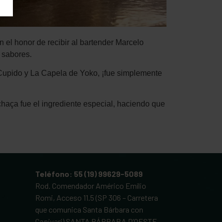
n el honor de recibir al bartender Marcelo
 sabores.
 Cupido y La Capela de Yoko, ¡fue simplemente
haça fue el ingrediente especial, haciendo que
Teléfono: 55 (19) 99629-5089
Rod. Comendador Américo Emílio
Romi, Acceso 11.5 (SP 306 – Carretera
que comunica Santa Bárbara con
Capivari) SANTA BÁRBARA D’OESTE