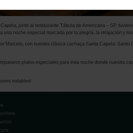
 Capela, junto al restaurante Tábula de Americana – SP, tuviero
 una noche especial marcada por la alegría, la relajación y los
 por Marcelo, con nuestra clásica cachaça Santa Capela: Santo
repararon platos especiales para esta noche donde nuestra cac
bores notables!
me
estilería
ductos
cota